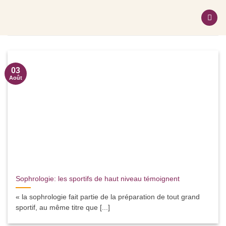
Passer
au
contenu
03
Août
Sophrologie: les sportifs de haut niveau témoignent
« la sophrologie fait partie de la préparation de tout grand
sportif, au même titre que [...]