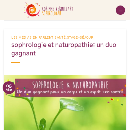
Passer
au
contenu
LES MÉDIAS EN PARLENT
,
SANTÉ
,
STAGE-SÉJOUR
sophrologie et naturopathie: un duo
gagnant
05
Mar