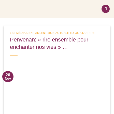
Passer
au
contenu
LES MÉDIAS EN PARLENT
,
MON ACTUALITÉ
,
YOGA DU RIRE
Penvenan: « rire ensemble pour
enchanter nos vies » …
26
Nov