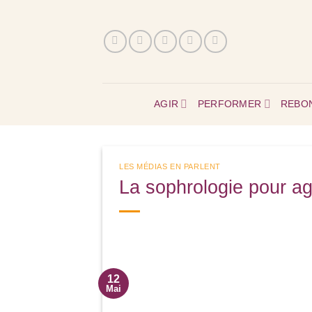
Passer
au
contenu
AGIR
PERFORMER
REBO
LES MÉDIAS EN PARLENT
La sophrologie pour agi
12
Mai