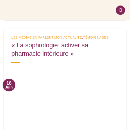
Passer
au
contenu
LES MÉDIAS EN PARLENT
,
MON ACTUALITÉ
,
TÉMOIGNAGES
« La sophrologie: activer sa
pharmacie intérieure »
18
Juin