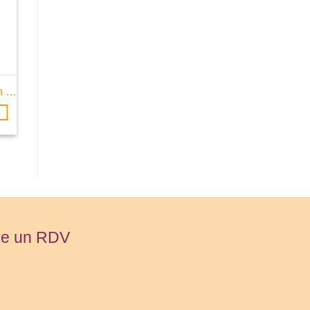
en …
re un RDV