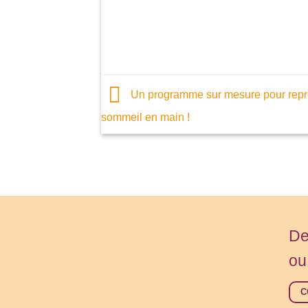
Un programme sur mesure pour repr
sommeil en main !
De
ou
C