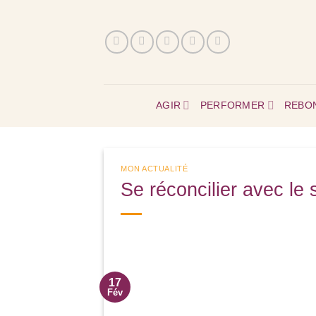
Passer
au
contenu
AGIR
PERFORMER
REBO
MON ACTUALITÉ
Se réconcilier avec le
17
Fév