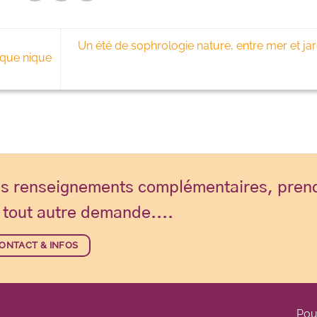
Un été de sophrologie nature, entre mer et jar
pique nique
s renseignements complémentaires, pren
 tout autre demande....
ONTACT & INFOS
Pou