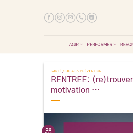
Passer
au
contenu
AGIR
PERFORMER
REBO
SANTÉ
,
SOCIAL & PRÉVENTION
RENTREE: (re)trouver l
motivation …
02