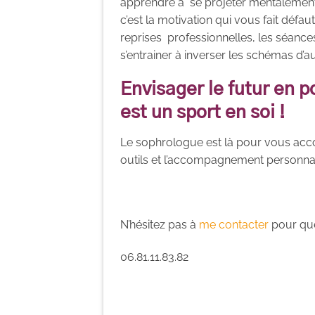
apprendre à se projeter mentalement 
c’est la motivation qui vous fait déf
reprises professionnelles, les séance
s’entrainer à inverser les schémas d
Envisager le futur en p
est un sport en soi !
Le sophrologue est là pour vous acc
outils et l’accompagnement personnali
N’hésitez pas à
me contacter
pour que
06.81.11.83.82