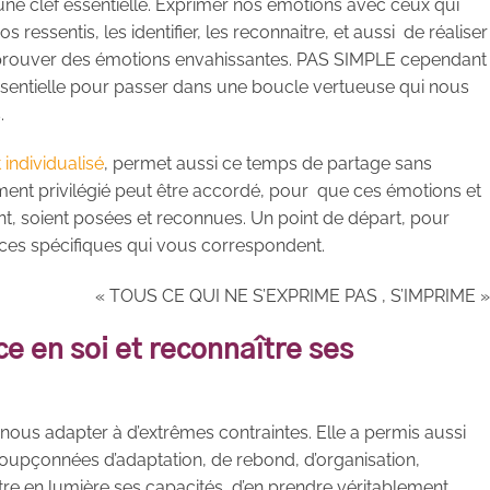
une clef essentielle. Exprimer nos émotions avec ceux qui
essentis, les identifier, les reconnaitre, et aussi de réaliser
rouver des émotions envahissantes. PAS SIMPLE cependant
sentielle pour passer dans une boucle vertueuse qui nous
.
ndividualisé
, permet aussi ce temps de partage sans
ment privilégié peut être accordé, pour que ces émotions et
t, soient posées et reconnues. Un point de départ, pour
ices spécifiques qui vous correspondent.
« TOUS CE QUI NE S’EXPRIME PAS , S’IMPRIME »
e en soi et reconnaître ses
 nous adapter à d’extrêmes contraintes. Elle a permis aussi
soupçonnées d’adaptation, de rebond, d’organisation,
tre en lumière ses capacités, d’en prendre véritablement