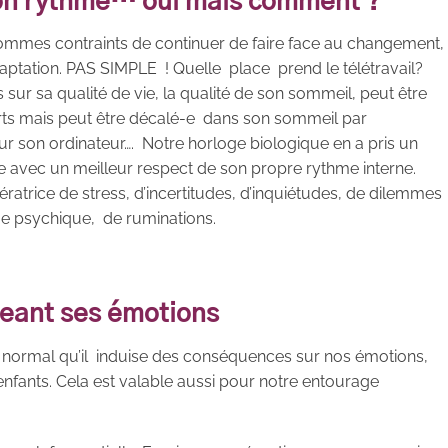
bon rythme… oui mais comment ?
ommes contraints de continuer de faire face au changement,
daptation. PAS SIMPLE ! Quelle place prend le télétravail?
sur sa qualité de vie, la qualité de son sommeil, peut être
orts mais peut être décalé-e dans son sommeil par
r son ordinateur…. Notre horloge biologique en a pris un
ée avec un meilleur respect de son propre rythme interne.
nératrice de stress, d’incertitudes, d’inquiétudes, de dilemmes
gue psychique, de ruminations.
geant ses émotions
st normal qu’il induise des conséquences sur nos émotions,
nfants. Cela est valable aussi pour notre entourage