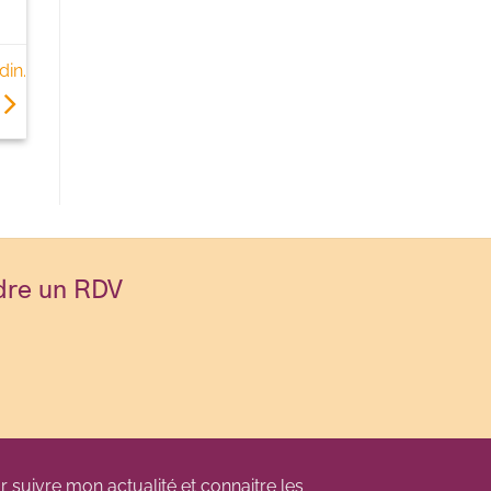
din.
dre un RDV
r suivre mon actualité et connaitre les