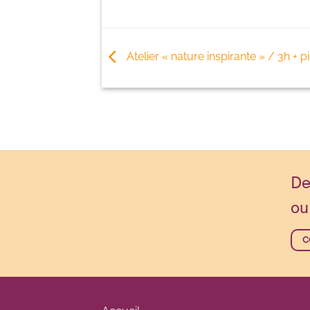
Atelier « nature inspirante » / 3h + 
De
ou
C