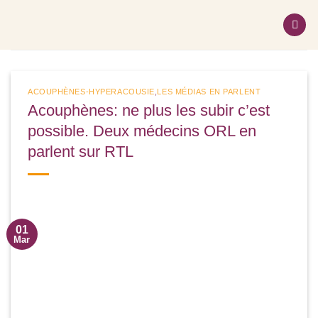
Passer
au
contenu
ACOUPHÈNES-HYPERACOUSIE
,
LES MÉDIAS EN PARLENT
Acouphènes: ne plus les subir c’est
possible. Deux médecins ORL en
parlent sur RTL
01
Mar