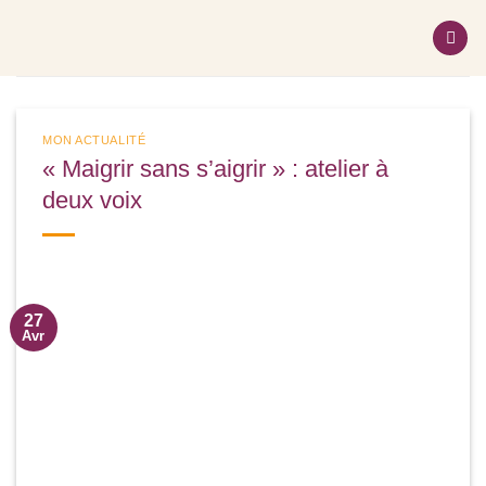
Passer
au
contenu
MON ACTUALITÉ
« Maigrir sans s’aigrir » : atelier à
deux voix
27
Avr