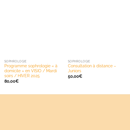
SOPHROLOGIE
SOPHROLOGIE
Programme sophrologie « à
Consultation à distance –
domicile » en VISIO / Mardi
Juniors
soirs / HIVER 2025
50,00
€
80,00
€