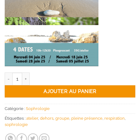
quantité de Atelier sophrologie pleine nature - 2025
AJOUTER AU PANIER
Catégorie :
Sophrologie
Étiquettes :
atelier
,
dehors
,
groupe
,
pleine présence
,
respiration
,
sophrologie